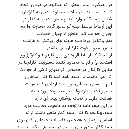
قرار میگیرد. بدین معنی که چنانچه در جریان انجام
کار در محل ،در اثر حادثه خسارت بدنی به کارکنان
شاغل بیمه گذار وارد آید و مسئولیت بیمه گذار در
این ارتباط توسط بیمه گر محرز گردد خسارت وارده
جبران خواهد شد. منظور از جبران خسارت
بدنی،شامل پرداخت هزینه های پزشکی و غرامت
نقص عضو و فوت کارکنان می باشد.
از آنجائیکه ارتباط قراردادی بین کارفرما و کارگر(نوع
استخدام) رافع یا محدود کننده مسئولیت کارفرما در
مقابل کارکنان در خصوص غرامتهای ناشی از حوادث
کار نمی باشد،این بیمه نامه کلیه کارکنان شاغل را
اعم از رسمی ،پیمانی،روزمزد،قراردادی که بصورت
تمام وقت یا پاره وقت در محدوده مورد بیمه
فعالیت دارند را تحت پوشش بیمه ای دارد.
در این بیمه نامه با توجه به ماهیت فعالیت مورد
بیمه،چنانچه کارکنان بیمه گذار متغیر باشند ارائه
اسامی پرسنل و همچنین تغییرات احتمالی آنان برای
بیمه گذار مقدور نمی باشد. در مجموع اینگونه نتیجه