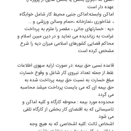
عهده دار است
اماکن وابسته:اماکن جنبی محیط کار شامل خوابگاه
، غذاخوری ،نمازخانه ،حمام وسالن ورزشی و...
دیه : خسارتهای جانی ، مقصر را ملزم به پرداخت
غرامت به زیاندیده می نماید و در دین مبین اسلام و
محاکم قضایی کشورهای اسلامی میزان دیه را شرع
مشخص کرده است
قاعده نسبی حق بیمه :در صورت ارایه سهوی اطلاعات
غلط از جمله تعداد نیروی کار شاغل و وقوع خسارت
مبلغ خسارت به نسبت حق بیمه پرداخت شده به
حق بیمه ای که می بایست پرداخت میشد محاسبه
می گردد
محدوده مورد بیمه : محوطه کارگاه و کلیه اماکن و
تاسیساتی که به اقتضای کار بخشی از کارگاه تلقی
می شود
اشخاص ثالث :کلیه اشخاصی که به هیچ وجه