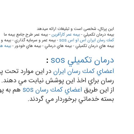
این پرتال، شخصی است و تبلیغات ارائه میدهد
بيمه درمان تكميلي -
بيمه عمر كارآفرين
- بيمه عمر طرح جامع بيمه ما
كمك رسان ايران اس او اس sos
- بيمه عمر و سرمايه گذاري - بيمه و 
بيمه هاي درمان تكميلي - بيمه هاي درماني - بيمه هاي خودور -
بيمه ه
درمان تكميلي sos
:
اعضاي كمك رسان ايران
در اين موارد تحت پ
رسان براي اخذ اين پوشش نيابت مي دهند.
از اين طريق
اعضاي كمك رسان sos
هم به پو
بسته خدماتي برخوردار مي گردند.