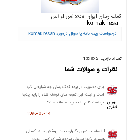
كمك رسان ايران sos اس او اس
komak resan
درخواست بیمه نامه یا سوال درمورد komak resan
تعداد بازدید :133825
نظرات و سوالات شما
برای عضویت در بیمه کمک رسان چه شرایطی لازم
است و اینکه این تعرفه های نوشته شده را باید یکجا
مهران
پرداخت کنیم یا بصورت ماهانه ست؟
ظفری
1396/05/14
آیا تمام مستمری بگیران تحت پوشش بیمه تکمیلی
هستند ازکجا میتوان متوجه شد که کسی تحت