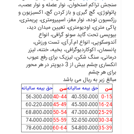
سنجش تراکم استخوان، نوار عضله و نوار عصب،
پاتولوژی، گچ گیری و باز کردن گچ، اکسیزیون و
رزکسیون توده، نوار مغز، اسپیرومتری، پریمتری،
پاکی متری، اودیومتری، تعیین میدان دید،
بیوپسی تحت گاید سونو گرافی، انواع
آندوسکوپی، انواع ام.آر.آی، تست ورزش،
پانسمان، اکوکاردیوگرافی، بخیه، ختنه، لیزر
درمانی، سنگ شکن، لیزیک برای رفع عیوب
انکساری چشم بیش از 3 دیوپتر در هر محور
برای هر چشم
مبالغ زیر به ریال می باشد
حق بیمه ساليانه
حق بیمه ساليانه
سن
سن
56،300،000
40-44
40،550،000
0-15
60،220،000
45-49
45،500،000
16-24
68،800،000
50-54
47،300،000
25-29
74،000،000
55-59
52،050،000
30-34
78،600،000
60-64
54،800،000
35-39