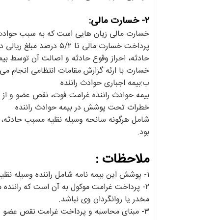
۲- خسارت مالی:
خسارت مالی زیان هایی است که به سبب حوادث
پرداخت خسارت مالی تا 
حادثه، احراز وقوع حادثه و اصالت آن توسط بیم
خسارت با ارئه گزارش مقامات انتظامی انجام می 
ب:بیمه اجباری حوادث راننده
بیمه حوادث راننده غرامت فوت، نقص عضو و از کار
خطرات تحت پوشش در بیمه حوادث راننده
شامل هرگونه سانحه وسیله نقلیه مسبب حادثه، ت
بود.
ملاحظات :
۱- پوشش این بیمه نامه شامل راننده وسیله نقلیه مسبب حادثه می باشد اعم از اینکه راننده داخل یا خارج از وسیله نقلیه باشد.
۲- پرداخت غرامت موکول به آن است که راننده م
مخدر یا روانگردان وی نباشد.
۳- مبنای محاسبه و پرداخت غرامت نقص عضو و از کار افتادگی این بیمه نامه ضوابط مندرج در آیین نامه های مصوب شورای عالی بیمه است.