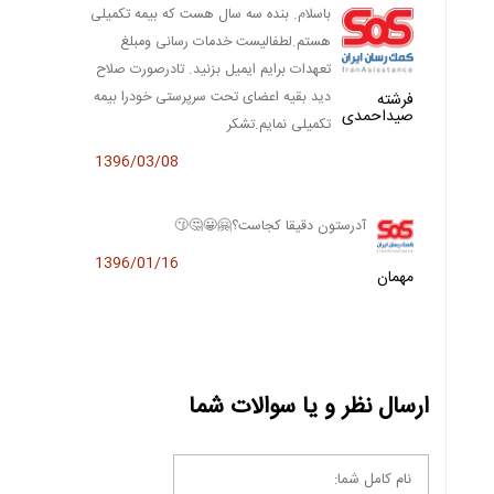
باسلام. بنده سه سال هست که بیمه تکمیلی
هستم.لطفالیست خدمات رسانی ومبلغ
تعهدات برایم ایمیل بزنید. تادرصورت صلاح
دید بقیه اعضای تحت سرپرستی خودرا بیمه
فرشته
صیداحمدی
تکمیلی نمایم.تشکر
1396/03/08
آدرستون دقیقا کجاست؟🤗😀🤔😗
1396/01/16
مهمان
ارسال نظر و یا سوالات شما