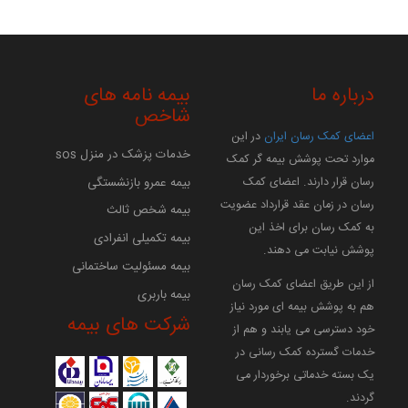
درباره ما
بیمه نامه های
شاخص
اعضای کمک رسان ایران
در این
خدمات پزشک در منزل sos
موارد تحت پوشش بیمه گر کمک
بیمه عمرو بازنشستگی
رسان قرار دارند. اعضای کمک
رسان در زمان عقد قرارداد عضویت
بیمه شخص ثالث
به کمک رسان برای اخذ این
بیمه تکمیلی انفرادی
پوشش نیابت می دهند.
بیمه مسئولیت ساختمانی
از این طریق اعضای کمک رسان
بیمه باربری
هم به پوشش بیمه ای مورد نیاز
شرکت های بیمه
خود دسترسی می یابند و هم از
خدمات گسترده کمک رسانی در
یک بسته خدماتی برخوردار می
گردند.