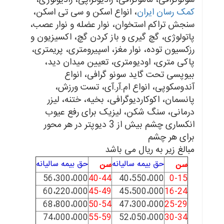
کمک رسان ایران
، انواع اسکن و سی تی اسکن،
سنجش تراکم استخوان، نوار عضله و نوار عصب،
پاتولوژی، گچ گیری و باز کردن گچ، اکسیزیون و
رزکسیون توده، نوار مغز، اسپیرومتری، پریمتری،
پاکی متری، اودیومتری، تعیین میدان دید،
بیوپسی تحت گاید سونو گرافی، انواع
آندوسکوپی، انواع ام.آر.آی، تست ورزش،
پانسمان، اکوکاردیوگرافی، بخیه، ختنه، لیزر
درمانی، سنگ شکن، لیزیک برای رفع عیوب
انکساری چشم بیش از 3 دیوپتر در هر محور
برای هر چشم
مبالغ زیر به ریال می باشد
حق بیمه ساليانه
حق بیمه ساليانه
سن
سن
56،300،000
40-44
40،550،000
0-15
60،220،000
45-49
45،500،000
16-24
68،800،000
50-54
47،300،000
25-29
74،000،000
55-59
52،050،000
30-34