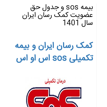
بیمه sos و جدول حق
عضویت کمک رسان ایران
سال 1401
کمک رسان ایران و بیمه
تکمیلی sos اس او اس