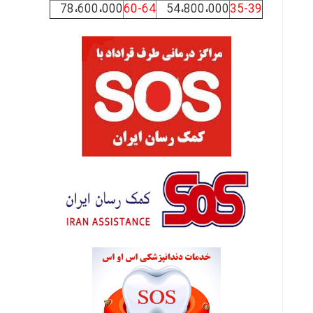
78،600،000
60-64
54،800،000
35-39