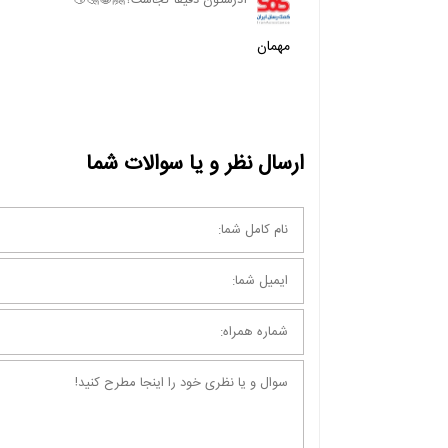
آدرستون دقیقا کجاست؟🤗😀🤔😗
مهمان
ارسال نظر و یا سوالات شما