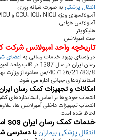
انتقال پزشکی
به صورت شبانه روزی
آمبولانسهای ویژه CCU، ICU، NICU و PICU
آمبولانس هوایی
هلیکوپتر
جت آمبولانس
تاریخچه واحد امبولانس شرکت کمک رسان ا
در راستای بهبود خدمات رسانی به
اعضای شر
رسان ایران در سال 387
استانداردهای جهانی اداره می شود.
امکانات و تجهیزات کمک رسان ایران sos اس او ا
انتخاب خودروها بر اساس استانداردهای کشور
انتخاب تجهیزات داخلی آمبولانس ها، علاوه ب
لحاظ شده است.
خدمات کمک رسان ایران sos اس او اس
انتقال پزشکی بیماران
با دسترسی شبا