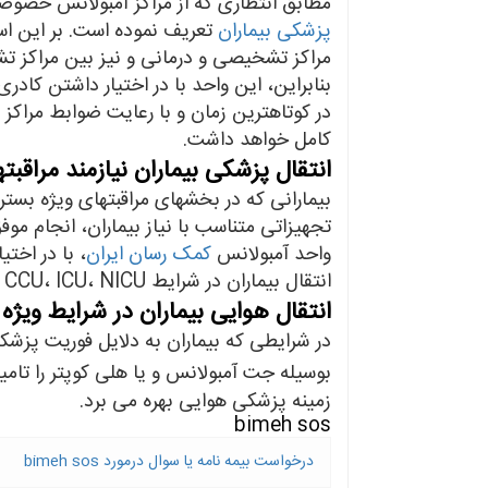
مطابق انتظاری که از مراکز آمبولانس خصوصی 
پزشکی بیماران
تعریف نموده است. بر این اسا
مراکز تشخیصی و درمانی و نیز بین مراکز ت
بنابراین، این واحد با در اختیار داشتن کادر
در کوتاهترین زمان و با رعایت ضوابط مراکز
کامل خواهد داشت.
انتقال پزشکی بیماران نیازمند مراقبت
بیمارانی که در بخشهای مراقبتهای ویژه بستر
تجهیزاتی متناسب با نیاز بیماران، انجام م
واحد آمبولانس
کمک رسان ایران
، با در اخت
انتقال بیماران در شرایط CCU، ICU، NICU و PICU را دارد.
انتقال هوایی بیماران در شرایط ویژه
در شرایطی که بیماران به دلایل فوریت پزشک
بوسیله جت آمبولانس و یا هلی کوپتر را تامی
زمینه پزشکی هوایی بهره می برد.
bimeh sos
درخواست بیمه نامه یا سوال درمورد bimeh sos