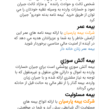
شخص ثالث و حوادث راننده " و مازاد ثالث جبران
نمود و خسارات وارده به وسيله نقليه خودتان را مي
توان از طريق خريد "بيمه نامه بدنه خودرو" جبران
كرد
بيمه عمر
شركت بيمه پارسيان
با ارائه بيمه نامه هاي عمر اين
آرامش خاطر را به شما و عزيزانتان هديه مي دهد كه
در آينده از امنيت مالي مناسبي برخوردار شويد
بيمه عمر زنان خانه دار
بيمه آتش سوزي
بيمه آتش سوزي پوششي است براي جبران خسارات
وارده به اموال و دارائي هاي منقول و غيرمنقول كه با
توجه به نياز مشتري ارائه شده و با جبران زيان
وارده، بيمه گذار را از نظر مالي به حالت قبل از حادثه
برمي گرداند
بيمه مسئوليت
شركت بيمه پارسيان
با ارائه انواع بيمه هاي
مسئوليت اگر شرايطي پيش آيد و شما در موقعيتي