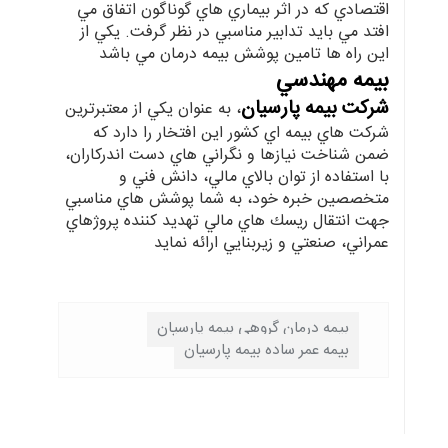
اقتصادي كه در اثر بيماري هاي گوناگون اتفاق مي
افتد مي بايد تدابير مناسبي در نظر گرفت. يكي از
اين راه ها تامين پوشش بيمه درمان مي باشد
بيمه مهندسي
شركت بيمه پارسيان
، به عنوان يكي از معتبرترين
شركت هاي بيمه اي كشور اين افتخار را دارد كه
ضمن شناخت نيازها و نگراني هاي دست اندركاران،
با استفاده از توان بالاي مالي، دانش فني و
متخصصين خبره خود، به شما پوشش هاي مناسبي
جهت انتقال ريسك هاي مالي تهديد كننده پروژهاي
عمراني، صنعتي و زيربنايي ارائه نمايد
بیمه درمان گروهی بیمه پارسیان
بیمه عمر ساده بیمه پارسیان