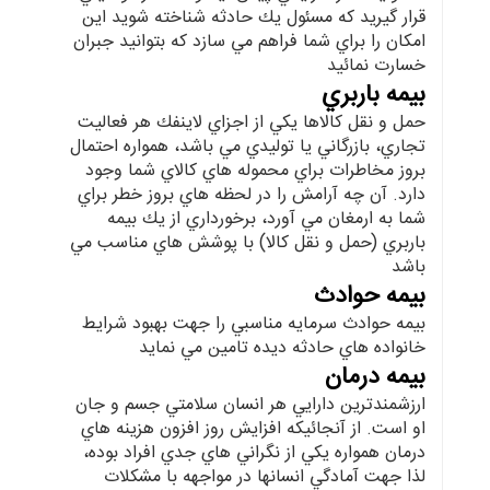
قرار گيريد كه مسئول يك حادثه شناخته شويد اين
امكان را براي شما فراهم مي سازد كه بتوانيد جبران
خسارت نمائيد
بيمه باربري
حمل و نقل كالاها يكي از اجزاي لاينفك هر فعاليت
تجاري، بازرگاني يا توليدي مي باشد، همواره احتمال
بروز مخاطرات براي محموله هاي كالاي شما وجود
دارد. آن چه آرامش را در لحظه هاي بروز خطر براي
شما به ارمغان مي آورد، برخورداري از يك بيمه
باربري (حمل و نقل كالا) با پوشش هاي مناسب مي
باشد
بيمه حوادث
بيمه حوادث سرمايه مناسبي را جهت بهبود شرايط
خانواده هاي حادثه ديده تامين مي نمايد
بيمه درمان
ارزشمندترين دارايي هر انسان سلامتي جسم و جان
او است. از آنجائيكه افزايش روز افزون هزينه هاي
درمان همواره يكي از نگراني هاي جدي افراد بوده،
لذا جهت آمادگي انسانها در مواجهه با مشكلات