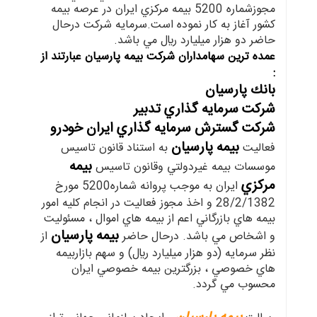
مجوزشماره 5200 بيمه مركزي ايران در عرصه بيمه
كشور آغاز به كار نموده است.سرمايه شركت درحال
حاضر دو هزار ميليارد ريال مي باشد.
عمده ترين سهامداران شركت بيمه پارسيان عبارتند از
:
بانك پارسيان
شركت سرمايه گذاري تدبير
شركت گسترش سرمايه گذاري ايران خودرو
بيمه پارسيان
فعاليت
به استناد قانون تاسيس
بيمه
موسسات بيمه غيردولتي وقانون تاسيس
مركزي
ايران به موجب پروانه شماره5200 مورخ
28/2/1382 و اخذ مجوز فعاليت در انجام كليه امور
بيمه هاي بازرگاني اعم از بيمه هاي اموال ، مسئوليت
بيمه پارسيان
و اشخاص مي باشد. درحال حاضر
از
نظر سرمايه (دو هزار ميليارد ريال) و سهم بازاربيمه
هاي خصوصي ، بزرگترين بيمه خصوصي ايران
محسوب مي گردد.