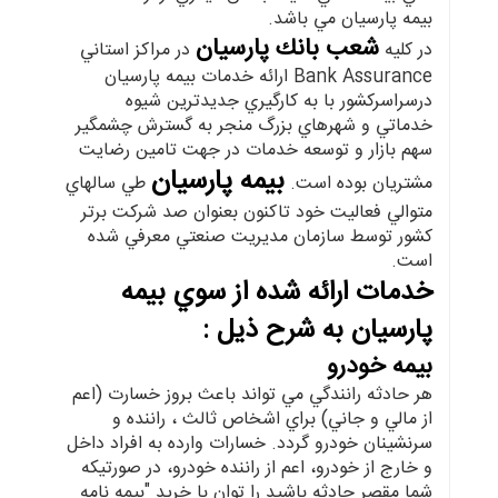
بيمه پارسيان مي باشد.
شعب بانك پارسيان
در كليه
در مراكز استاني
Bank Assurance ارائه خدمات بيمه پارسيان
درسراسركشور با به كارگيري جديدترين شيوه
خدماتي و شهرهاي بزرگ منجر به گسترش چشمگير
سهم بازار و توسعه خدمات در جهت تامين رضايت
بيمه پارسيان
مشتريان بوده است.
طي سالهاي
متوالي فعاليت خود تاكنون بعنوان صد شركت برتر
كشور توسط سازمان مديريت صنعتي معرفي شده
است.
خدمات ارائه شده از سوي بيمه
پارسيان به شرح ذيل :
بيمه خودرو
هر حادثه رانندگي مي تواند باعث بروز خسارت (اعم
از مالي و جاني) براي اشخاص ثالث ، راننده و
سرنشينان خودرو گردد. خسارات وارده به افراد داخل
و خارج از خودرو، اعم از راننده خودرو، در صورتيكه
شما مقصر حادثه باشيد را توان با خريد "بيمه نامه