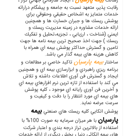
بيمه پارسيان
رسالت
، ايجاد سازماني جهاني تراز ،
رقابت پذير، متعهد نسبت به جامعه و پيشگام درارائه
خدمات متمايز به اشخاص حقيقي وحقوقي براي
پوشش ريسك ها و جبران خسارت ها و همچنين
ارائه خدمات مشاوره در زمينه مديريت ريسك و
ايمني (شناخت ، ارزيابي ، تجزيه،تحليل و تفكيك
ريسك ) جهت اخذ صحيح ترين بيمه نامه ها جهت
تامين و گسترش حداكثر پوشش بيمه اي همراه با
كاهش هزينه هاي بيمه گذار مي باشد.
بيمه پارسيان
ساختار
تاكيد خاصي بر مطالعات و
برنامه ريزي راهبردي و ابزارسازي بيمه اي و همچنين
ايجاد و گسترش فن آوري اطلاعات داشته و تلاش
مي كند با استفاده از تازه ترين نرم افزارهاي بيمه اي
و آخرين فن آوري رايانه اي موجود ، كليه پوشش
هاي بيمه اي مورد انتظار را با دقت و كيفيت و
سرعت عرضه نمايد.
بيمه
پوشش اتكايي كليه ريسك هاي صنعتي
پارسيان
با هر ميزان سرمايه به صورت 100% با
استفاده از بالاترين تراز درجه بندي و اعتبار شركت
هاي بيمه اتكائي دنيا ، بخش ديگري از ارائه خدمات