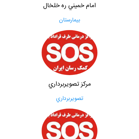
امام خميني ره خلخال
بيمارستان
مركز تصويربرداري
تصويربرداري