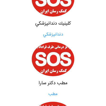
كلينيك دندانپزشكي
دندانپزشكي
مطب دكتر سارا
مطب