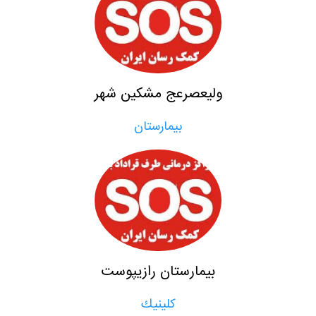
وليعصرعج مشكين شهر
بيمارستان
بيمارستان رازيپوست
كلينيك